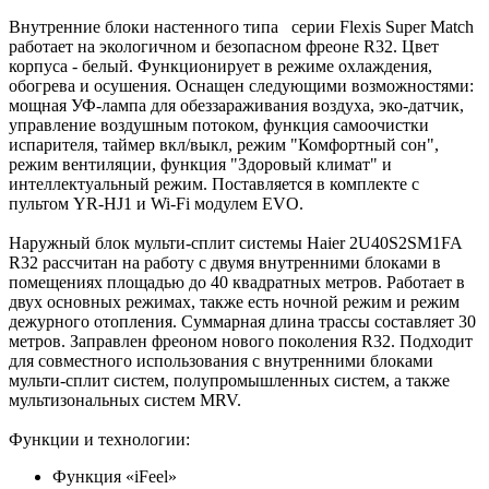
Внутренние блоки настенного типа серии Flexis Super Match
работает на экологичном и безопасном фреоне R32. Цвет
корпуса - белый. Функционирует в режиме охлаждения,
обогрева и осушения. Оснащен следующими возможностями:
мощная УФ-лампа для обеззараживания воздуха, эко-датчик,
управление воздушным потоком, функция самоочистки
испарителя, таймер вкл/выкл, режим "Комфортный сон",
режим вентиляции, функция "Здоровый климат" и
интеллектуальный режим. Поставляется в комплекте с
пультом YR-HJ1 и Wi-Fi модулем EVO.
Наружный блок мульти-сплит системы Haier 2U40S2SM1FA
R32 рассчитан на работу с двумя внутренними блоками в
помещениях площадью до 40 квадратных метров. Работает в
двух основных режимах, также есть ночной режим и режим
дежурного отопления. Суммарная длина трассы составляет 30
метров. Заправлен фреоном нового поколения R32. Подходит
для совместного использования с внутренними блоками
мульти-сплит систем, полупромышленных систем, а также
мультизональных систем MRV.
Функции и технологии:
Функция «iFeel»