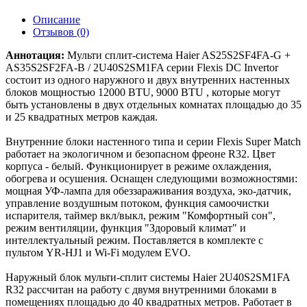
Описание
Отзывов (0)
Аннотация:
Мульти сплит-система Haier AS25S2SF4FA-G +
AS35S2SF2FA-B / 2U40S2SM1FA серии Flexis DC Invertor
состоит из одного наружного и двух внутренних настенных
блоков мощностью 12000 BTU, 9000 BTU , которые могут
быть установлены в двух отдельных комнатах площадью до 35
и 25 квадратных метров каждая.
Внутренние блоки настенного типа и серии Flexis Super Match
работает на экологичном и безопасном фреоне R32. Цвет
корпуса - белый. Функционирует в режиме охлаждения,
обогрева и осушения. Оснащен следующими возможностями:
мощная УФ-лампа для обеззараживания воздуха, эко-датчик,
управление воздушным потоком, функция самоочистки
испарителя, таймер вкл/выкл, режим "Комфортный сон",
режим вентиляции, функция "Здоровый климат" и
интеллектуальный режим. Поставляется в комплекте с
пультом YR-HJ1 и Wi-Fi модулем EVO.
Наружный блок мульти-сплит системы Haier 2U40S2SM1FA
R32 рассчитан на работу с двумя внутренними блоками в
помещениях площадью до 40 квадратных метров. Работает в