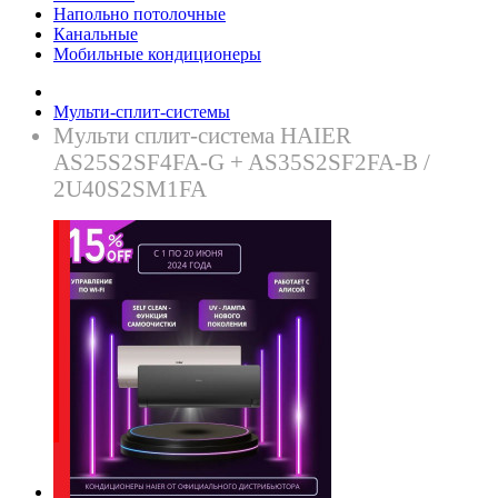
Напольно потолочные
Канальные
Мобильные кондиционеры
Мульти-сплит-системы
Mульти сплит-система HAIER
AS25S2SF4FA-G + AS35S2SF2FA-B /
2U40S2SM1FA