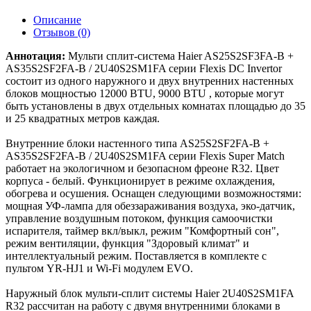
Описание
Отзывов (0)
Аннотация:
Мульти сплит-система Haier AS25S2SF3FA-B +
AS35S2SF2FA-B / 2U40S2SM1FA серии Flexis DC Invertor
состоит из одного наружного и двух внутренних настенных
блоков мощностью 12000 BTU, 9000 BTU , которые могут
быть установлены в двух отдельных комнатах площадью до 35
и 25 квадратных метров каждая.
Внутренние блоки настенного типа AS25S2SF2FA-B +
AS35S2SF2FA-B / 2U40S2SM1FA серии Flexis Super Match
работает на экологичном и безопасном фреоне R32. Цвет
корпуса - белый. Функционирует в режиме охлаждения,
обогрева и осушения. Оснащен следующими возможностями:
мощная УФ-лампа для обеззараживания воздуха, эко-датчик,
управление воздушным потоком, функция самоочистки
испарителя, таймер вкл/выкл, режим "Комфортный сон",
режим вентиляции, функция "Здоровый климат" и
интеллектуальный режим. Поставляется в комплекте с
пультом YR-HJ1 и Wi-Fi модулем EVO.
Наружный блок мульти-сплит системы Haier 2U40S2SM1FA
R32 рассчитан на работу с двумя внутренними блоками в