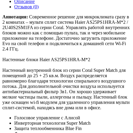
Описание
Отзывов (0)
Аннотация:
Современное решение для микроклимата сразу в
2 комнатах – мульти сплит система Haier AS25PS1HRA-M*2 /
2U40S2SM1FA из серии Coral. Управлять работой внутренних
блоков можно как с помощью пульта, так и через мобильное
приложение на телефоне. Достаточно загрузить приложение
Evo на свой телефон и подключиться к домашней сети Wi-Fi
2.4 ГГц.
Настенные блоки Haier AS25PS1HRA-M*2
Настенный внутренний блок из серии Coral Super Match для
помещений до 25 + 25 кв.м. Воздух распределяется
равномерно благодаря технологии спирального воздушного
потока. Для дополнительной очистки воздуха используется
антибактериальный фильтр 3в1. Он хорошо удерживает
мелкие частицы пыли, аллергены и пыльцу. Настенный блок
уже оснащен wi-fi модулем для удаленного управления мульти
сплит-системой, находясь вне дома или в офисе.
Голосовое управление с Алисой
Инверторная технология Super Match
Защита теплообменника Blue Fin