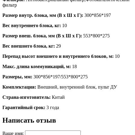
фильтр
Размер внутр. блока, мм (В x Ш x Г):
300*856*197
Вес внутреннего блока, кг:
10
Размер внеш. блока, мм (В x Ш x Г):
553*800*275
Вес внешнего блока, кг:
29
Перепад высот внешнего и внутреннего блоков, м:
10
Макс. длина коммуникаций, м:
18
Размеры, мм:
300*856*197/553*800*275
Комплектация:
Внешний, внутренний блок, пульт ДУ
Страна-изготовитель:
Китай
Гарантийный срок:
3 года
Написать отзыв
Ваше имя: