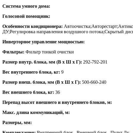
Система умного дома:
Голосовой помощник:
Особенности кондиционера:
Автоочистка;Авторестарт;Антико
ДУ;Регулировка направления воздушного потока;Скрытый ди
Инверторное управление мощностью:
Фильтры:
Фильтр тонкой очистки
Размер внутр. блока, мм (В x Ш x Г):
292-792-201
Вес внутреннего блока, кг:
9
Размер внеш. блока, мм (В x Ш x Г):
500-660-240
Вес внешнего блока, кг:
36
Перепад высот внешнего и внутреннего блоков, м:
Макс. длина коммуникаций, м:
Размеры, мм:
Комплектация:
Внутренний блок , Внешний блок , Пульт Ду