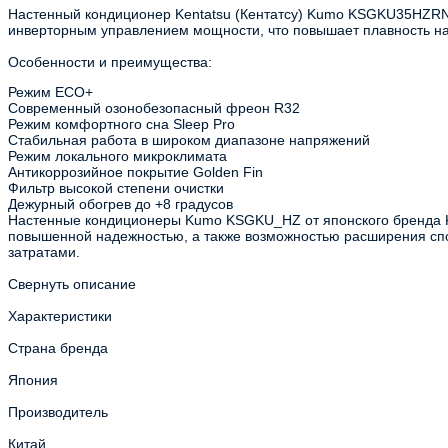
Настенный кондиционер Kentatsu (Кентатсу) Kumo KSGKU35HZR
инверторным управлением мощности, что повышает плавность нас
Особенности и преимущества:
Режим ECO+
Современный озонобезопасный фреон R32
Режим комфортного сна Sleep Pro
Стабильная работа в широком диапазоне напряжений
Режим локального микроклимата
Антикоррозийное покрытие Golden Fin
Фильтр высокой степени очистки
Дежурный обогрев до +8 градусов
Настенные кондиционеры Kumo KSGKU_HZ от японского бренда K
повышенной надежностью, а также возможностью расширения сп
затратами.
Свернуть описание
Характеристики
Страна бренда
Япония
Производитель
Китай