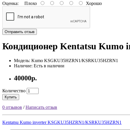
Оценка:
Плохо
Хорошо
Потребление при обогреве, кВт
0.97
Охлаждающая способность, тыс. BTU
Отправить отзыв
12
Кондиционер Kentatsu Kum
Диапазон t на охлаждение, С
-15...+50
Модель: Kumo KSGKU35HZRN1/KSRKU35HZRN1
Диапазон t на обогрев, С
Наличие: Есть в наличии
-15...+24
40000р.
Расход воздуха, м3/ч
Количество
550
Купить
Хладагент
0 отзывов
/
Написать отзыв
R32
Max длина трассы, м
Kentatsu Kumo inverter KSGKU35HZRN1/KSRKU35HZRN1
35