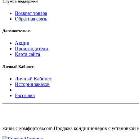
Служба поддержки
Авторестарт
Возврат товара
Да
Обратная связь
Авто режим
Дополнительно
Да
Акции
Ночной режим
Производители
Карта сайта
Да
Личный Кабинет
Турборежим
Да
Личный Кабинет
История заказов
Дисплей
Рассылка
Да
Таймер
Да
I Feel
живи-с-комфортом.com Продажа кондиционеров с установкой 
Да