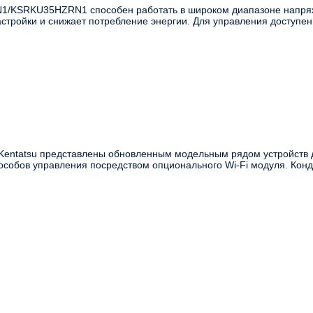
N1/KSRKU35HZRN1 способен работать в широком диапазоне напря
тройки и снижает потребление энергии. Для управления доступен 
entatsu представлены обновленным модельным рядом устройств 
особов управления посредством опционального Wi-Fi модуля. Ко