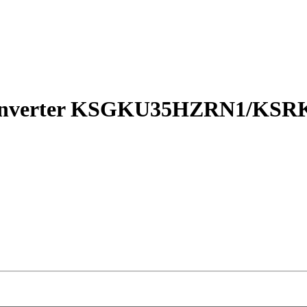
o inverter KSGKU35HZRN1/KS