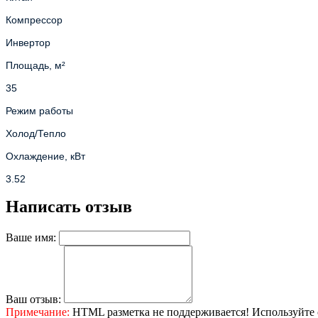
Компрессор
Инвертор
Площадь, м²
35
Режим работы
Холод/Тепло
Охлаждение, кВт
3.52
Обогрев, кВт
Написать отзыв
3.52
Ваше имя:
Wi-Fi
Опционально
Потребление при охлаждении, кВт
Ваш отзыв:
Примечание:
HTML разметка не поддерживается! Используйте 
1.1