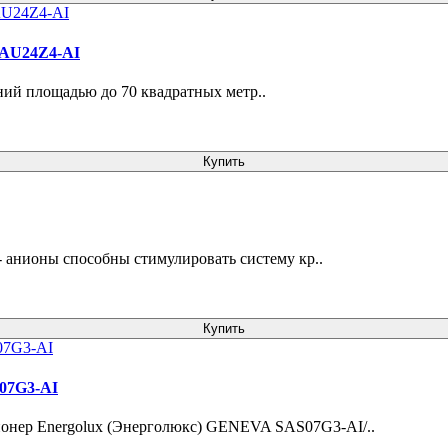
/SAU24Z4-AI
ий площадью до 70 квадратных метр..
Купить
- анионы способны стимулировать систему кр..
Купить
U07G3-AI
нер Energolux (Энерголюкс) GENEVA SAS07G3-AI/..